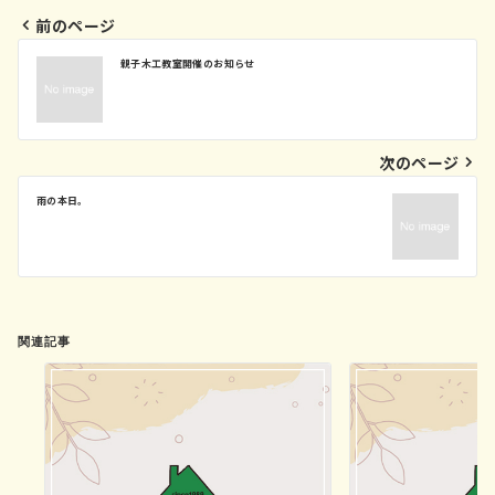
前のページ
投
親子木工教室開催のお知らせ
稿
ナ
ビ
次のページ
ゲ
ー
雨の本日。
シ
ョ
ン
関連記事