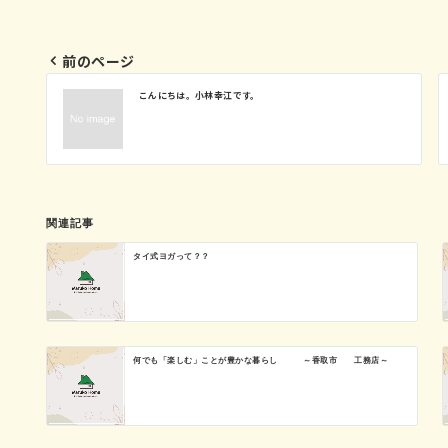
前のページ
投
こんにちは。小林幸江です。
稿
ナ
関連記事
ビ
タイ式ヨガって？？
ゲ
何でも「楽しむ」ことが豊かな暮らし ～香取市 工務店～
ー
シ