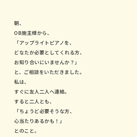
スタッフblog
朝、
会社案内
OB施主様から、
「アップライトピアノを、
お問い合わせ／資料請求
どなたか必要としてくれる方、
お知り合いにいませんか？」
と、ご相談をいただきました。
私は、
すぐに友人二人へ連絡。
でのご相談・
すると二人とも、
LINEでのご相談
0478-82
問い合わせ
9:00-18:00
9:00-18
「ちょうど必要そうな方、
時間受付中
心当たりあるかも！」
とのこと。