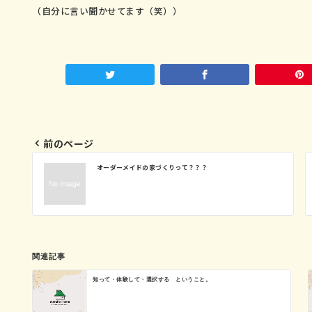
（自分に言い聞かせてます（笑））
前のページ
投
オーダーメイドの家づくりって？？？
稿
ナ
関連記事
ビ
知って・体験して・選択する ということ。