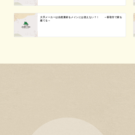
ゲ
大手メーカーは自然素材をメインには使えない？！ ～香取市で家を
ー
建てる～
シ
ョ
ン