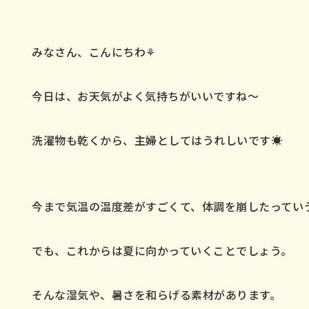
スタッフblog
みなさん、こんにちわ⚘
会社案内
今日は、お天気がよく気持ちがいいですね～
お問い合わせ／資料請求
洗濯物も乾くから、主婦としてはうれしいです☀
今まで気温の温度差がすごくて、体調を崩したってい
でのご相談・
LINEでのご相談
0478-82
問い合わせ
9:00-18:00
9:00-18
でも、これからは夏に向かっていくことでしょう。
時間受付中
そんな湿気や、暑さを和らげる素材があります。