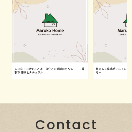
ン
人に会って話すことは、自分との対話にもなる。 ～香
整える＝達成感でストレス
取市 漆喰とナチュラル...
る～
Contact