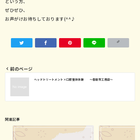
という方、
ぜひぜひ、
お声がけお待ちしております(^^♪
前のページ
投
ヘッドトリートメント×口腔整体体験 ～香取市工務店～
稿
ナ
ビ
ゲ
ー
関連記事
シ
ョ