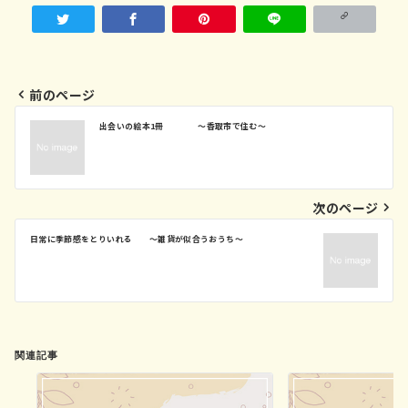
前のページ
投
出会いの絵本1冊 ～香取市で住む～
稿
ナ
ビ
次のページ
ゲ
ー
日常に季節感をとりいれる ～雑貨が似合うおうち～
シ
ョ
ン
関連記事