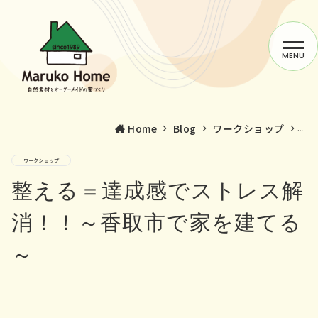
MENU
Home
Blog
ワークショップ
整
ワークショップ
マルコーホームの家づくり
整える＝達成感でストレス解
施工事例
消！！～香取市で家を建てる
～
サービス
スタッフblog